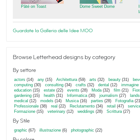
Pâté on Toast
Dome Sweet Dome
Guardate la Galleria delle Idee MOO
Browse Letterhead designs by category
By settore
actors
(14)
any
(15)
Architettura
(59)
arts
(32)
beauty
(31)
bev
computing
(30)
consulting
(34)
crafts
(32)
dental
(12)
immagine
education
(15)
estate
(22)
events
(28)
Moda
(32)
film
(21)
Fior
gardening
(15)
health
(31)
Informatica
(30)
journalism
(27)
lands
medical
(12)
models
(14)
Musica
(16)
parties
(28)
Fotografia
(21
Professionale
(38)
real
(22)
Reclutamento
(34)
retail
(47)
servic
Formazione
(15)
veterinary
(12)
weddings
(28)
Scrittura
(27)
By Stile
graphic
(67)
illustrazione
(6)
photographic
(22)
By colore