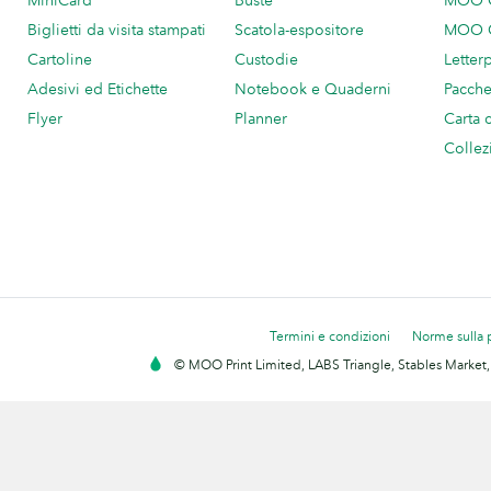
MiniCard
Buste
MOO C
Biglietti da visita stampati
Scatola-espositore
MOO C
Cartoline
Custodie
Letter
Adesivi ed Etichette
Notebook e Quaderni
Pacch
Flyer
Planner
Carta 
Collez
Termini e condizioni
Norme sulla 
© MOO Print Limited, LABS Triangle, Stables Market,