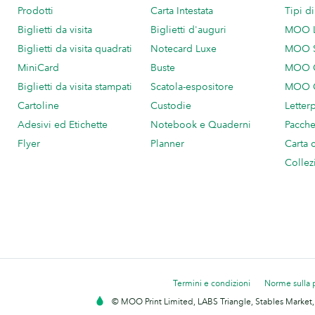
Prodotti
Carta Intestata
Tipi d
Biglietti da visita
Biglietti d'auguri
MOO 
Biglietti da visita quadrati
Notecard Luxe
MOO 
MiniCard
Buste
MOO C
Biglietti da visita stampati
Scatola-espositore
MOO C
Cartoline
Custodie
Letter
Adesivi ed Etichette
Notebook e Quaderni
Pacch
Flyer
Planner
Carta 
Collez
Termini e condizioni
Norme sulla 
© MOO Print Limited, LABS Triangle, Stables Market,