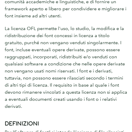
comunità accademiche e linguistiche, e di fornire un
framework aperto e libero per condividere e migliorare i
font insieme ad altri utenti.
La licenza OFL permette l'uso, lo studio, la modifica e la
ridistribuzione dei font concessi in licenza a titolo
gratuito, purché non vengano venduti singolarmente. I
font, incluse eventuali opere derivate, possono essere
raggruppati, incorporati, ridistribuiti e/o venduti con
qualsiasi software a condizione che nelle opere derivate
non vengano usati nomi riservati. I font e i derivati,
tuttavia, non possono essere rilasciati secondo i termini
di altri tipi di licenza. Il requisito in base al quale i font
devono rimanere vincolati a questa licenza non si applica
a eventuali documenti creati usando i font o i relativi
derivati.
DEFINIZIONI
Per "Software di font" si intende l'insieme di file rilasciati