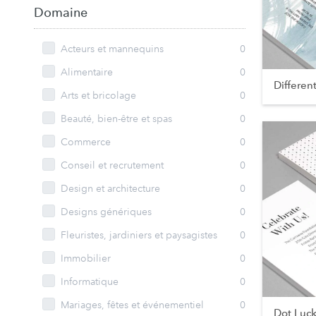
Domaine
Acteurs et mannequins
0
Alimentaire
0
Differen
Arts et bricolage
0
Beauté, bien-être et spas
0
Commerce
0
Conseil et recrutement
0
Design et architecture
0
Designs génériques
0
Fleuristes, jardiniers et paysagistes
0
Immobilier
0
Informatique
0
Mariages, fêtes et événementiel
0
Dot Luc