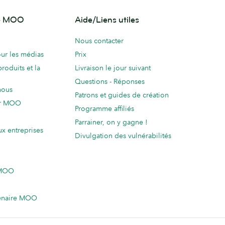
de MOO
Aide/Liens utiles
Nous contacter
ur les médias
Prix
produits et la
Livraison le jour suivant
Questions - Réponses
nous
Patrons et guides de création
ur MOO
Programme affiliés
Parrainer, on y gagne !
ux entreprises
Divulgation des vulnérabilités
 MOO
enaire MOO