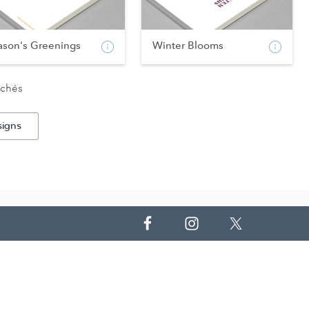
ason's Greenings
Winter Blooms
ichés
signs