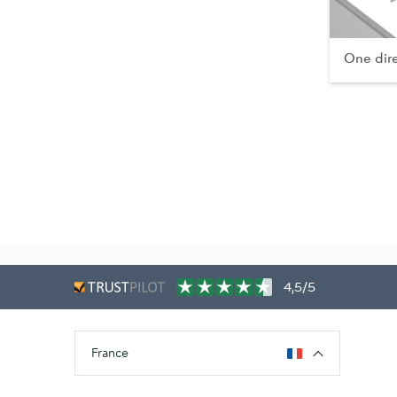
One dire
4,5/5
France