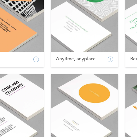
Anytime, anyplace
Re