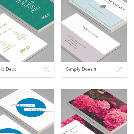
llo Deco
Simply Does It