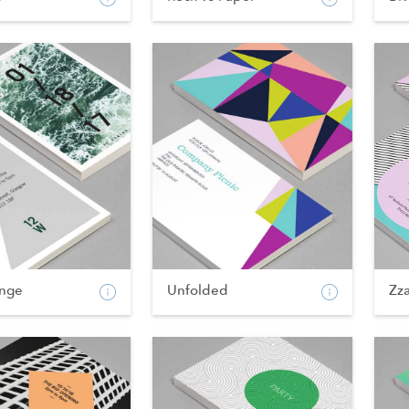
nge
Unfolded
Zz