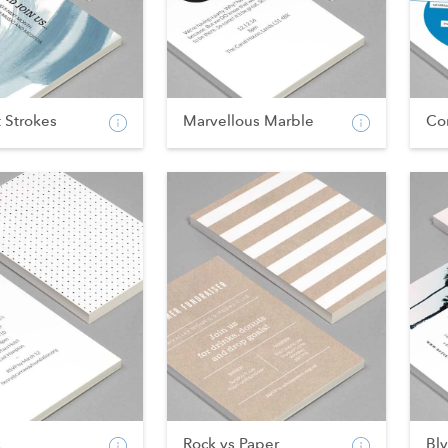
t Strokes
Marvellous Marble
Co
k
Rock vs Paper
Bl