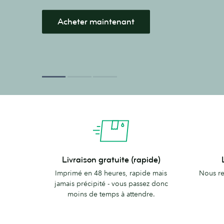
Commandez des Cartes Postales
Livraison
L'engag
Livraison gratuite (rapide)
gratuite
MOO
Imprimé en 48 heures, rapide mais
Nous re
(rapide)
jamais précipité - vous passez donc
moins de temps à attendre.