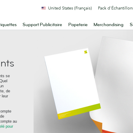
United States (Français)
Pack d'Échantillon
tiquettes
Support Publicitaire
Papeterie
Merchandising
S
ants
nts se
 Quel
 un
te, de
 leur
compte
 de
compte au
elé pour