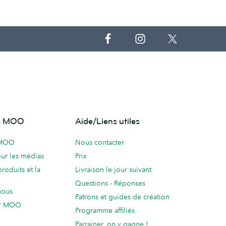
de MOO
Aide/Liens utiles
 MOO
Nous contacter
ur les médias
Prix
produits et la
Livraison le jour suivant
Questions - Réponses
nous
Patrons et guides de création
ur MOO
Programme affiliés
Parrainer, on y gagne !