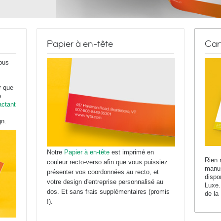
Papier à en-tête
Car
ous
r que
e
actant
gn.
Notre
Papier à en-tête
est imprimé en
Rien 
couleur recto-verso afin que vous puissiez
manus
présenter vos coordonnées au recto, et
dispo
votre design d'entreprise personnalisé au
Luxe.
dos. Et sans frais supplémentaires (promis
de la
!).