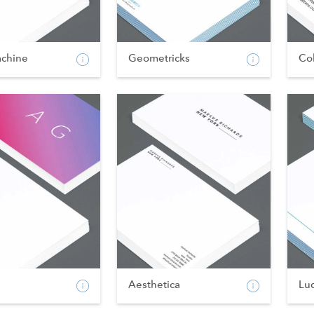
chine
Geometricks
Co
Aesthetica
Lud