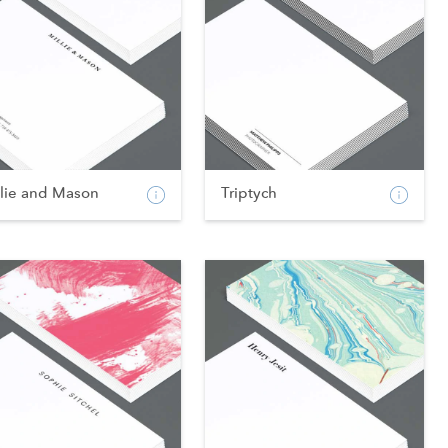
llie and Mason
Triptych