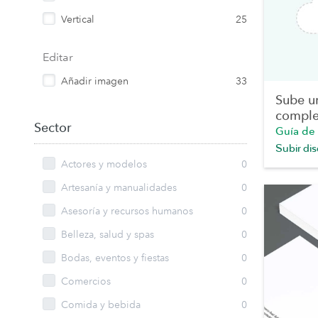
Vertical
25
Editar
Añadir imagen
33
Sube u
comple
Sector
Guía de
Subir di
Actores y modelos
0
Artesanía y manualidades
0
Asesoría y recursos humanos
0
Belleza, salud y spas
0
Bodas, eventos y fiestas
0
Comercios
0
Comida y bebida
0