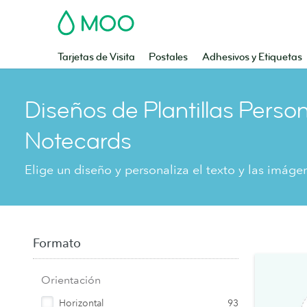
MOO
Tarjetas de Visita
Postales
Adhesivos y Etiquetas
Diseños de Plantillas Perso
Notecards
Elige un diseño y personaliza el texto y las imáge
Formato
Orientación
Horizontal
93