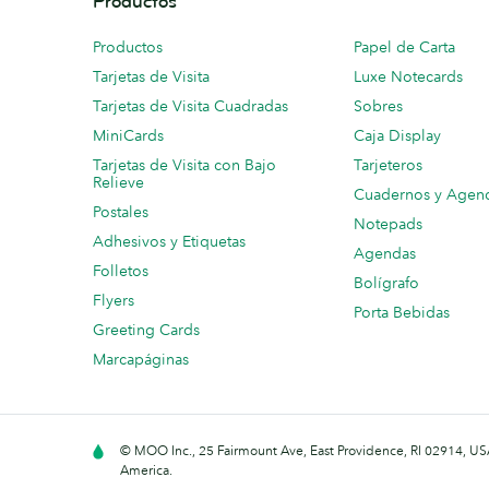
Productos
Productos
Papel de Carta
Tarjetas de Visita
Luxe Notecards
Tarjetas de Visita Cuadradas
Sobres
MiniCards
Caja Display
Tarjetas de Visita con Bajo
Tarjeteros
Relieve
Cuadernos y Agen
Postales
Notepads
Adhesivos y Etiquetas
Agendas
Folletos
Bolígrafo
Flyers
Porta Bebidas
Greeting Cards
Marcapáginas
© MOO Inc., 25 Fairmount Ave, East Providence, RI 02914, USA
America.