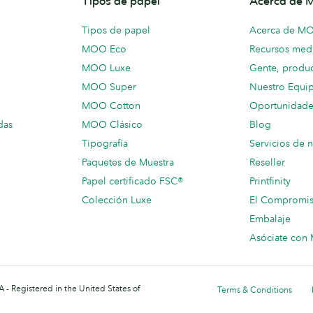
Tipos de papel
Acerca de
Tipos de papel
Acerca de M
MOO Eco
Recursos medi
MOO Luxe
Gente, produc
MOO Super
Nuestro Equi
MOO Cotton
Oportunidade
das
MOO Clásico
Blog
Tipografía
Servicios de 
Paquetes de Muestra
Reseller
Papel certificado FSC®
Printfinity
Colección Luxe
El Compromi
Embalaje
Asóciate co
 - Registered in the United States of
Terms & Conditions