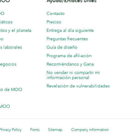
 MOO
Ayuda/Enlaces útiles
OO
Contacto
áticos
Precios
tos y el planeta
Entrega al día siguiente
po
Preguntas frecuentes
s laborales
Guía de diseño
Programa de afiliación
negocios
Recomiéndanos y Gana
No vender ni compartir mi
información personal
Revelación de vulnerabilidades
so de MOO
n MOO
Privacy Policy
Fonts
Sitemap
Company information