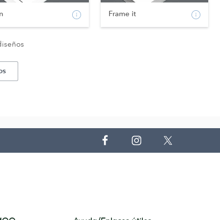
n
Frame it
diseños
os