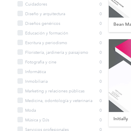
Cuidadores
0
Diseño y arquitectura
0
Diseños genéricos
0
Bean Ma
Educación y formación
0
Escritura y periodismo
0
Floristería, jardinería y paisajismo
0
Fotografía y cine
0
Informática
0
Inmobiliaria
0
Marketing y relaciones públicas
0
Medicina, odontología y veterinaria
0
Moda
0
Initially
Música y DJs
0
Servicios profesionales
0