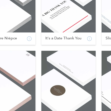
re Niépce
It's a Date Thank You
Sli