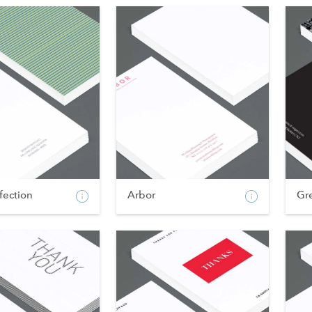
rfection
Arbor
Gr