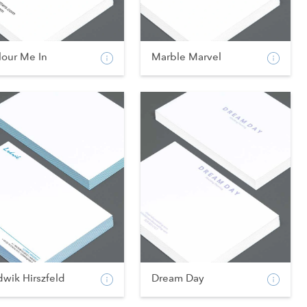
lour Me In
Marble Marvel
wik Hirszfeld
Dream Day