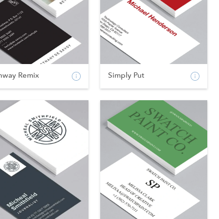
nway Remix
Simply Put