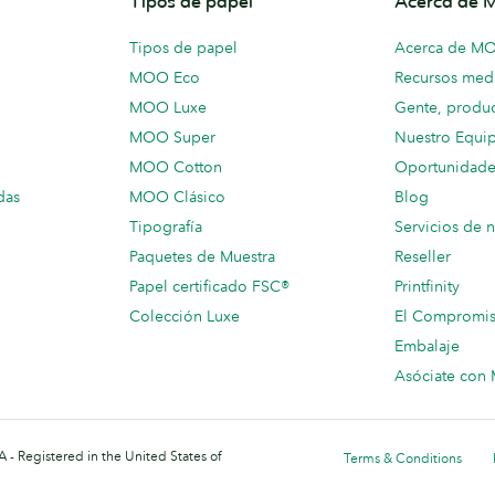
Tipos de papel
Acerca de
Tipos de papel
Acerca de M
MOO Eco
Recursos medi
MOO Luxe
Gente, produc
MOO Super
Nuestro Equi
MOO Cotton
Oportunidade
das
MOO Clásico
Blog
Tipografía
Servicios de 
Paquetes de Muestra
Reseller
Papel certificado FSC®
Printfinity
Colección Luxe
El Compromi
Embalaje
Asóciate co
 - Registered in the United States of
Terms & Conditions