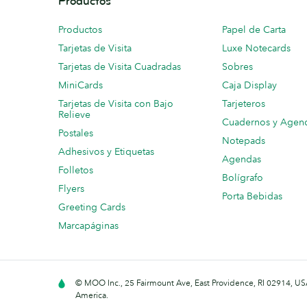
Productos
Productos
Papel de Carta
Tarjetas de Visita
Luxe Notecards
Tarjetas de Visita Cuadradas
Sobres
MiniCards
Caja Display
Tarjetas de Visita con Bajo
Tarjeteros
Relieve
Cuadernos y Agen
Postales
Notepads
Adhesivos y Etiquetas
Agendas
Folletos
Bolígrafo
Flyers
Porta Bebidas
Greeting Cards
Marcapáginas
© MOO Inc., 25 Fairmount Ave, East Providence, RI 02914, USA
America.