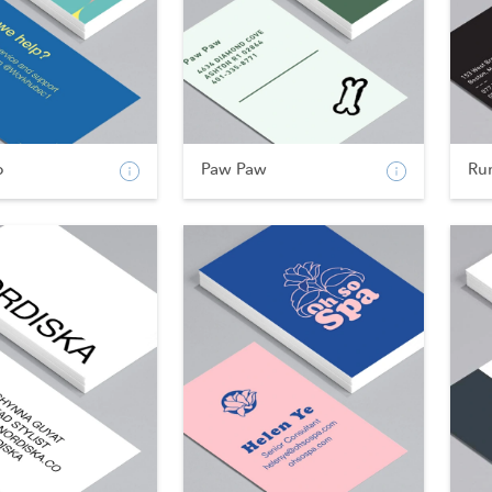
b
Paw Paw
Ru