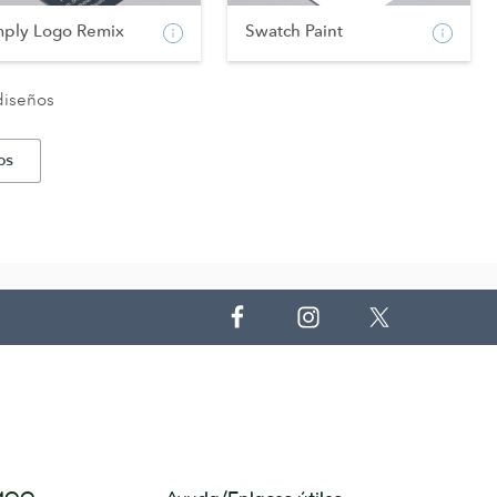
mply Logo Remix
Swatch Paint
diseños
os