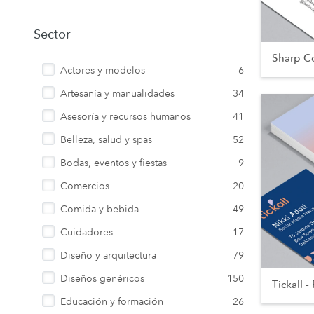
Sector
Sharp Co
Actores y modelos
6
Artesanía y manualidades
34
Asesoría y recursos humanos
41
Belleza, salud y spas
52
Bodas, eventos y fiestas
9
Comercios
20
Comida y bebida
49
Cuidadores
17
Diseño y arquitectura
79
Diseños genéricos
150
Tickall - 
Educación y formación
26