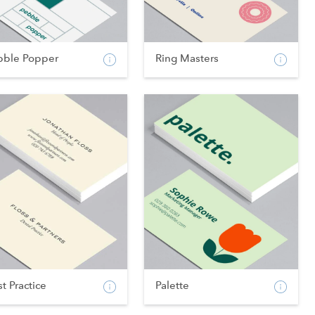
bble Popper
Ring Masters
t Practice
Palette