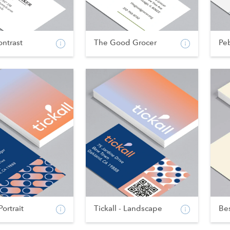
ntrast
The Good Grocer
Pe
Portrait
Tickall - Landscape
Bes