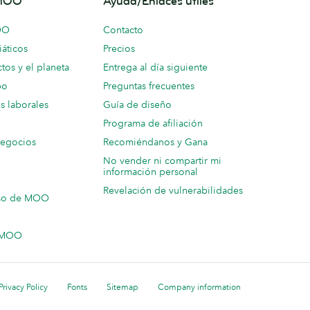
 MOO
Ayuda/Enlaces útiles
OO
Contacto
áticos
Precios
tos y el planeta
Entrega al día siguiente
po
Preguntas frecuentes
s laborales
Guía de diseño
Programa de afiliación
negocios
Recomiéndanos y Gana
No vender ni compartir mi
información personal
Revelación de vulnerabilidades
so de MOO
n MOO
Privacy Policy
Fonts
Sitemap
Company information