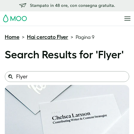
Stampato in 48 ore, con consegna gratuita.
MOO
Home
Hai cercato Flyer
>
>
Pagina 9
Search Results for '
Flyer
'
Search
Search
this
site: