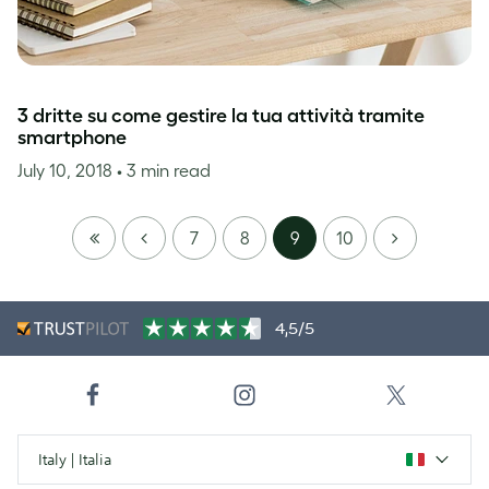
3 dritte su come gestire la tua attività tramite
smartphone
July 10, 2018
• 3 min read
FIRST
PREVIOUS
NEXT
7
8
9
10
PAGE
4,5/5
Italy | Italia