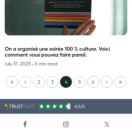
On a organisé une soirée 100 % culture. Voici
comment vous pouvez faire pareil.
July 31, 2025
• 5 min read
FIRST
PREVIOUS
NEXT
LAST
2
3
4
5
6
PAGE
PAGE
4,5/5