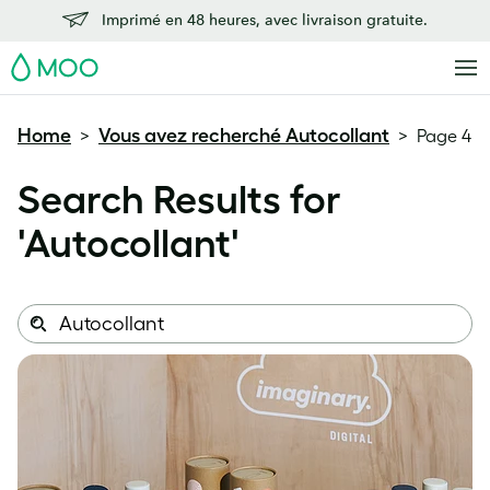
Imprimé en 48 heures, avec livraison gratuite.
MOO
Home
Vous avez recherché Autocollant
>
>
Page 4
Search Results for
'
Autocollant
'
Search
Search
this
site: