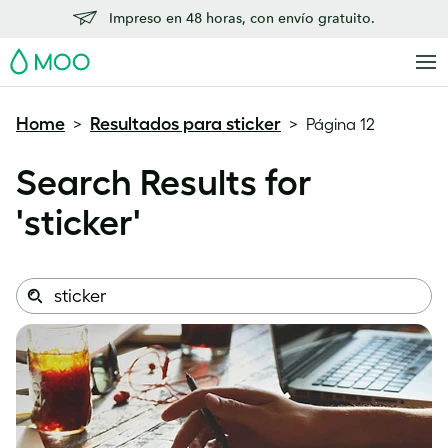
Impreso en 48 horas, con envío gratuito.
MOO
Home
Resultados para sticker
>
>
Página 12
Search Results for
'
sticker
'
Search
Search
this
site: