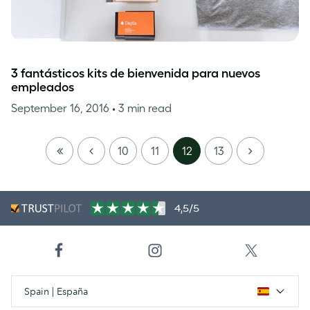
3 fantásticos kits de bienvenida para nuevos
empleados
September 16, 2016
• 3 min read
FIRST
PREVIOUS
NEXT
10
11
12
13
PAGE
4,5/5
Spain | España