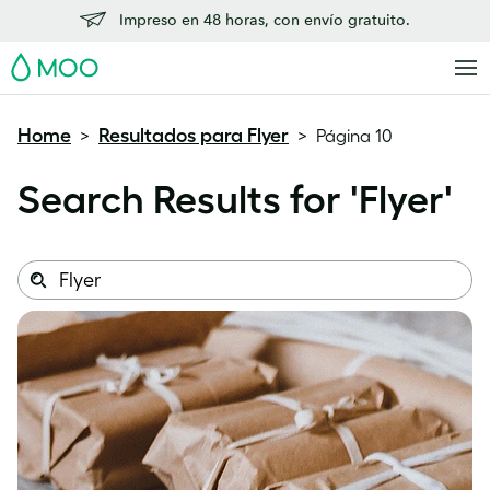
Impreso en 48 horas, con envío gratuito.
MOO
Home
Resultados para Flyer
>
>
Página 10
Search Results for '
Flyer
'
Search
Search
this
site: