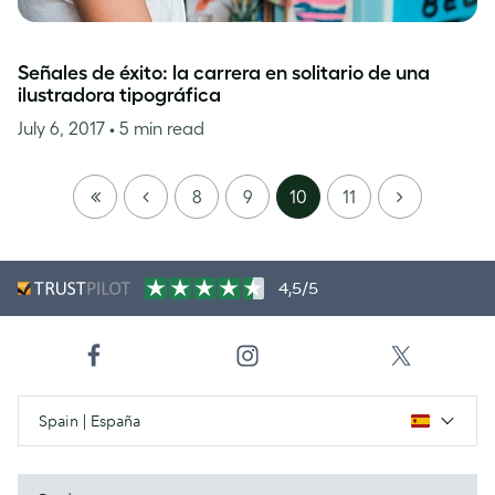
Señales de éxito: la carrera en solitario de una
ilustradora tipográfica
July 6, 2017
• 5 min read
FIRST
PREVIOUS
NEXT
8
9
10
11
PAGE
4,5/5
Spain | España